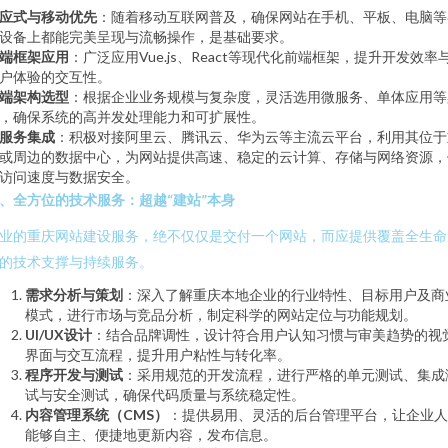
应式与移动优先
：随着移动互联网普及，确保网站在手机、平板、电脑等
设备上都能完美呈现与流畅操作，是基础要求。
端框架应用
：广泛应用Vue.js、React等现代化前端框架，提升开发效率
户体验的交互性。
端架构选型
：根据企业业务规模与复杂度，灵活选用微服务、单体应用等
，确保系统的高并发处理能力和可扩展性。
服务集成
：积极对接阿里云、腾讯云、华为云等主流云平台，利用其位于
或周边的数据中心，为网站提供高速、稳定的云计算、存储与网络资源，
访问速度与数据安全。
、全方位的技术服务：超越“建站”本身
业的重庆网站建设服务，绝不仅仅是交付一个网站，而应提供覆盖全生命
的技术支撑与持续服务。
需求分析与策划
：深入了解重庆本地企业的行业特性、目标用户及商
模式，进行市场与竞品分析，制定科学的网站定位与功能规划。
UI/UX设计
：结合品牌调性，设计符合用户认知习惯与审美趋势的视
界面与交互流程，提升用户粘性与转化率。
程序开发与测试
：采用规范的开发流程，进行严格的单元测试、集成
试与安全测试，确保代码质量与系统稳定性。
内容管理系统（CMS）
：提供易用、灵活的后台管理平台，让企业人
能够自主、便捷地更新内容，发布信息。