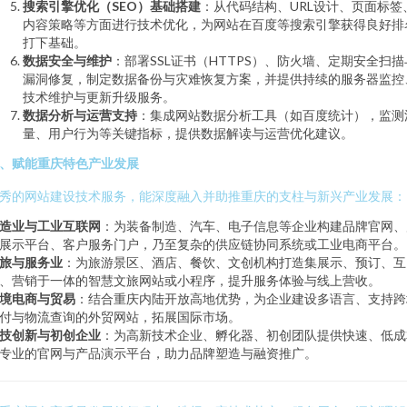
搜索引擎优化（SEO）基础搭建
：从代码结构、URL设计、页面标签
内容策略等方面进行技术优化，为网站在百度等搜索引擎获得良好排
打下基础。
数据安全与维护
：部署SSL证书（HTTPS）、防火墙、定期安全扫描
漏洞修复，制定数据备份与灾难恢复方案，并提供持续的服务器监控
技术维护与更新升级服务。
数据分析与运营支持
：集成网站数据分析工具（如百度统计），监测
量、用户行为等关键指标，提供数据解读与运营优化建议。
、赋能重庆特色产业发展
秀的网站建设技术服务，能深度融入并助推重庆的支柱与新兴产业发展：
造业与工业互联网
：为装备制造、汽车、电子信息等企业构建品牌官网、
展示平台、客户服务门户，乃至复杂的供应链协同系统或工业电商平台。
旅与服务业
：为旅游景区、酒店、餐饮、文创机构打造集展示、预订、互
、营销于一体的智慧文旅网站或小程序，提升服务体验与线上营收。
境电商与贸易
：结合重庆内陆开放高地优势，为企业建设多语言、支持跨
付与物流查询的外贸网站，拓展国际市场。
技创新与初创企业
：为高新技术企业、孵化器、初创团队提供快速、低成
专业的官网与产品演示平台，助力品牌塑造与融资推广。