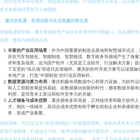
，则存在技术依存度高、供应链安全风险、产业利润大头外流，以及最关
技术发展路径受制于人的隐患。
、 重庆的机遇：应用创新与生态构建的桥头堡
管面临底层依赖，重庆发展软件产业并非没有优势与突破口。其机遇恰恰
场景、数据与规模化应用：
丰富的产业应用场景
：作为中国重要的制造业基地和智慧城市试点，
庆在汽车智能化、智能制造、智慧物流、数字政务等领域产生了海量
求和复杂场景。这为国产软件（尤其是工业软件、行业解决方案）提
了宝贵的“练兵场”和迭代反馈循环。重庆的软件开发力量可以深度融
本地产业，打造“中国制造”的行业应用标杆。
数据资源与算力布局
：重庆积极布局数据中心和算力设施，为软件运
和人工智能发展提供基础。在数据驱动创新的时代，拥有数据并能有
利用，是培育本土算法和软件竞争力的关键。
人才储备与成本优势
：重庆拥有多所高校，正持续培养和吸引软件人
才。相比一线城市，其综合成本优势有助于孵化初创企业和承接研发
务，形成产业集聚。
庆的策略，可以定位为“从应用到核心”的渐进式突围。优先在具有本土优
垂直行业领域，打造自主可控、技术过硬的解决方案软件，并在此过程中
步加大对底层基础软件（如数据库、中间件）、开发工具乃至开源生态建