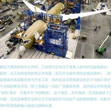
家位于重庆的软件公司内，工程师们正专注于屏幕上的代码与架构设计。
四周，从工程师使用的笔记本电脑（其芯片与操作系统多源自海外），到
器搭载的底层数据库与开发工具，再到会议室里投影仪的芯片与核心软件
个尖锐的事实浮现：除了承载这一切的厂房建筑本身，其内部运作所依赖
“软性”基石，大量并非“中国制造”。这个场景，并非孤例，它深刻揭示了
中国，尤其是像重庆这样正大力发展软件与信息产业的西部重镇，在数字
潮中所面临的核心挑战与战略机遇。