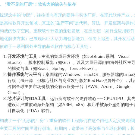
、 “看不见的厂房”：软实力的缺失与依存
统观念中的“制造”，往往指向有形的硬件与实体厂房。在现代软件产业，
是高端软件开发领域，真正的“生产车间”是代码、算法、开发框架与操作
构成的数字空间。重庆软件开发的蓬勃发展，在应用层（如行业应用软件
地化解决方案）已展现出巨大活力与创新能力。但向上追溯，其开发活动
依赖于一系列国外主导的基础软件与核心工具链：
开发环境与工具
：主流的集成开发环境（如JetBrains系列、Visual
Studio）、版本控制系统（如Git）、以及大量开源但由海外社区主
的框架与库（如React、Spring、TensorFlow）。
操作系统与云平台
：桌面端的Windows、macOS，服务器端的Linux
行版（虽开源，但核心社区与商业发行版如Red Hat仍属外企），以
占据全球主要市场份额的公有云服务平台（AWS、Azure、Google
Cloud）。
芯片设计与EDA工具
：运行所有软件的硬件核心——CPU/GPU，其
进设计严重依赖海外架构（如ARM、x86）和几乎被海外垄断的电子
计自动化（EDA）软件。
构成了一个“无形的厂房”：重庆的软件工程师们在这个由他人定义规则和
主要工具的空间里进行创造。短期内，这带来了高效率与全球化协同；长