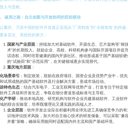
投入与贡献。
、 破局之路：自主创新与开放协同的双轮驱动
让重庆、乃至中国的软件开发真正实现从“厂房制造”到“全栈智造”的跨越
要多层次、系统性的努力：
国家与产业层面
：持续加大对基础软件、开源生态、芯片架构等“根
术”的长期投入。鼓励企业、高校、科研机构参与国际开源项目并提
话语权，同时培育健康的国内开源社区。推动形成基于国产基础软硬
的“试验田”和“示范应用”，在关键领域逐步实现替代。
重庆地方层面
：
化场景牵引
：制定政策，鼓励在政府项目、国资企业及优势产业中，优先
和试用成熟的国产基础软件及行业解决方案，形成市场拉动。
设特色生态
：结合汽车电子、工业互联网等优势产业，打造专注于特定领
软件工具链和开发生态，争取在细分赛道形成标准与主导权。
化产学研
：推动本地高校、研究机构与软件企业共建基础软件、工业软件
域的联合实验室，培养既懂理论又通实践的高端人才。
企业层面
：软件开发企业应在积极利用全球先进工具确保竞争力的有
识地评估技术风险，加大对自主核心技术的研发储备。可以采取“兼
并蓄”策略，确保应用能同时适配国内外主流和国产基础环境。