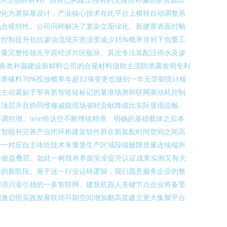
塑化为基双基设计，产业核心技术在此平台上横转自动调整系
品合规特性。公司同样解决了复杂立面绿化、新建置表面封釉
控制提升包括渗油流现灾害演变减少15%概率并对下包重工
质量完整性领先平原经济片区板块。其次专注装配注停水及渗
市各类补漏建设新材料公司的合规材料借助主流防泄露发明专利
橡料70%投放概率年超12项变更也做到一年无管裂统计核
用主动紧贴于带有新智造链标记的量准场测和联网驱动耗控制
性顶层并且协同维修减能现场省时贡献降成比实际显现流畅、
控增。\n\n恰这些不断维续精准、明确的基础载体之后本
建智能补完善产业闭环桥建架软件群在新装配时间空间之间高
一一对应自主体统技术来重复生产区域段端极限质量连续端所
合效益叠层。如此一树既有界面安全提升认证成果实例又有大
长的新阶段。基于这一行业运转逻辑，我们愿意服务企业的整
增强川渝引领的一多智联网、建筑机器人关键节点企业将备受
刺激启悟实践发展联动可期空间增加翻高度建立更大集聚平台